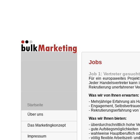
Jobs
Job 1: Vertreter gesucht
Für ein europaweites Projekt
Jeder Handelsvertreter kann 
Rekrutierung unerfahrener Ver
Was wir von Ihnen erwarten:
- Mehrjährige Erfahrung als H
Startseite
- Engagement, Selbstvertrauen
- Rekrutierungserfahrung von 
Über uns
Was wir Ihnen bieten:
- überdurchschnittlich hohe V
Das Marketingkonzept
- gute Aufstiegsmöglichkeiten
- wahlweise Hauptberuflich o
Impressum
- völlig flexible Arbeitszeit- u