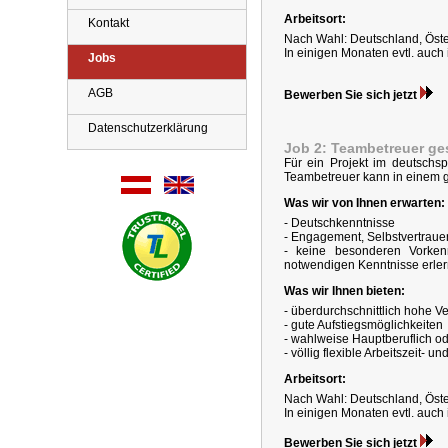
Arbeitsort:
Kontakt
Nach Wahl: Deutschland, Öste
In einigen Monaten evtl. auc
Jobs
AGB
Bewerben Sie sich jetzt
Datenschutzerklärung
Job 2: Teambetreuer ge
Für ein Projekt im deutsch
Teambetreuer kann in einem g
Was wir von Ihnen erwarten:
- Deutschkenntnisse
- Engagement, Selbstvertrauen
- keine besonderen Vorkenn
notwendigen Kenntnisse erlern
Was wir Ihnen bieten:
- überdurchschnittlich hohe V
- gute Aufstiegsmöglichkeiten
- wahlweise Hauptberuflich o
- völlig flexible Arbeitszeit- u
Arbeitsort:
Nach Wahl: Deutschland, Öste
In einigen Monaten evtl. auc
Bewerben Sie sich jetzt